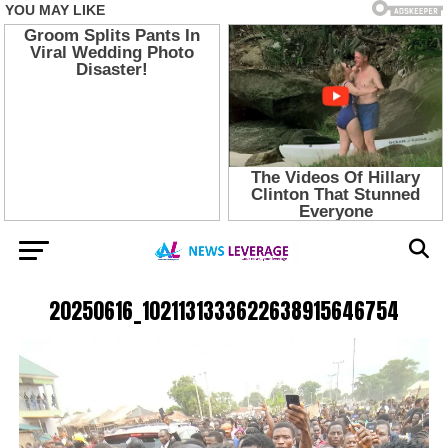
20250616_1021131333622638915646754